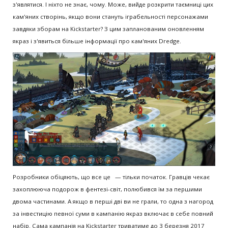
з'являтися. І ніхто не знає, чому. Може, вийде розкрити таємниці цих
кам'яних створінь, якщо вони стануть іграбельності персонажами
завдяки зборам на Kickstarter? З цим запланованим оновленням
якраз і з'явиться більше інформації про кам'яних Dredge.
Розробники обіцяють, що все це — тільки початок. Гравців чекає
захоплююча подорож в фентезі-світ, полюбився їм за першими
двома частинами. А якщо в перші дві ви не грали, то одна з нагород
за інвестицію певної суми в кампанію якраз включає в себе повний
набір. Сама кампанія на Kickstarter триватиме до 3 березня 2017