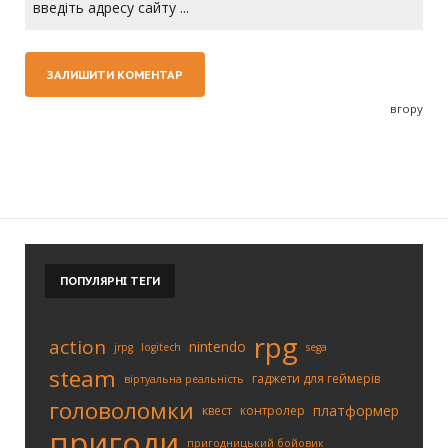
вгору
ПОПУЛЯРНІ
ТЕГИ
rpg
action
nintendo
jrpg
logitech
sega
steam
гаджети для геймерів
віртуальна реальність
головоломки
платформер
квест
контролер
пригоди
пригодницький бойовик