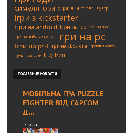
симулятори
стратегія
шутер
тактика
ігри з kickstarter
ігри на android
ігри на ios
ігри на mac
ігри на pc
ігри на nintendo switch
ігри на ps4
ігри на xbox one
ігровий ноутбук
інді ігри
ігрові приставки
ПОСЛЕДНИЕ
НОВОСТИ
МОБІЛЬНА ГРА PUZZLE
FIGHTER ВІД CAPCOM
Д…
08-10-2017