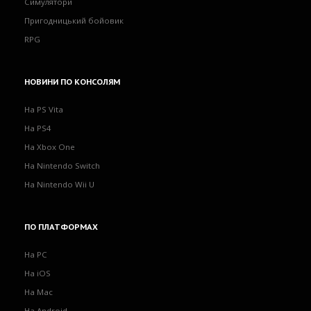
Симулятори
Пригодницький бойовик
RPG
НОВИНИ
ПО КОНСОЛЯМ
На PS Vita
На PS4
На Xbox One
На Nintendo Switch
На Nintendo Wii U
ПО
ПЛАТФОРМАХ
На PC
На iOS
На Mac
На Android