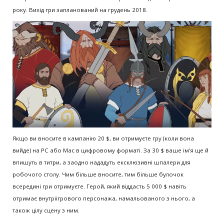
року. Вихід гри запланований на грудень 2018.
Якщо ви вносите в кампанію 20 $, ви отримуєте гру (коли вона
вийде) на PC або Mac в цифровому форматі. За 30 $ ваше ім'я ще й
впишуть в титри, а заодно нададуть ексклюзивні шпалери для
робочого столу. Чим більше вносите, тим більше булочок
всередині гри отримуєте. Герой, який віддасть 5 000 $ навіть
отримає внутріігрового персонажа, намальованого з нього, а
також цілу сцену з ним.