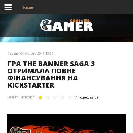
Новини
Головна
Новини
Середа, 08 лютого 2017 15:06
Відео
ГРА THE BANNER SAGA 3
ОТРИМАЛА ПОВНЕ
ФІНАНСУВАННЯ НА
KICKSTARTER
Оцініть матеріал!
(1 Голосувати)