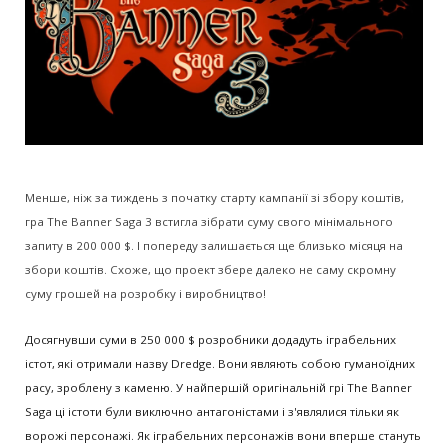
Менше, ніж за тиждень з початку старту кампанії зі збору коштів,
гра The Banner Saga 3 встигла зібрати суму свого мінімального
запиту в 200 000 $. І попереду залишається ще близько місяця на
збори коштів. Схоже, що проект збере далеко не саму скромну
суму грошей на розробку і виробництво!
Досягнувши суми в 250 000 $ розробники додадуть іграбельних
істот, які отримали назву Dredge. Вони являють собою гуманоїдних
расу, зроблену з каменю. У найпершій оригінальній грі The Banner
Saga ці істоти були виключно антагоністами і з'являлися тільки як
ворожі персонажі. Як іграбельних персонажів вони вперше стануть