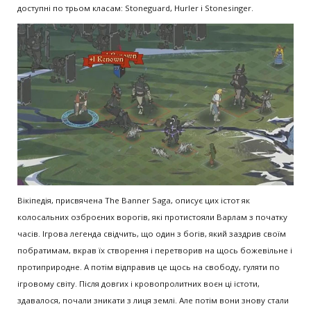
доступні по трьом класам: Stoneguard, Hurler і Stonesinger.
Вікіпедія, присвячена The Banner Saga, описує цих істот як
колосальних озброєних ворогів, які протистояли Варлам з початку
часів. Ігрова легенда свідчить, що один з богів, який заздрив своїм
побратимам, вкрав їх створення і перетворив на щось божевільне і
протиприродне. А потім відправив це щось на свободу, гуляти по
ігровому світу. Після довгих і кровопролитних воєн ці істоти,
здавалося, почали зникати з лиця землі. Але потім вони знову стали