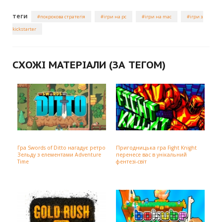
теги
покрокова стратегія
ігри на pc
ігри на mac
ігри з
kickstarter
СХОЖІ МАТЕРІАЛИ (ЗА ТЕГОМ)
Гра Swords of Ditto нагадує ретро
Пригодницька гра Fight Knight
Зельду з елементами Adventure
перенесе вас в унікальний
Time
фентезі-світ