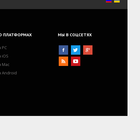
О
ПЛАТФОРМАХ
МЫ
В СОЦСЕТЯХ
а PC
а iOS
а Mac
а Android