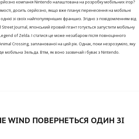
ерйозно компанія Nintendo налаштована на розробку мобільних ігор?
имості, досить серйозно, якщо вже планує перенесення на мобільні
однієї зі своїх найпопулярніших франшиз. Згідно з повідомленням від
 Street Journal, японський ігровий гігант готується запустити мобільну
Legend of Zelda. І статися це може незабаром після повноцінного
Animal Crossing, запланованої на цей рік. Однак, поки незрозуміло, яку
е мобільна Зельда. Втім, як воно зазвичай і буває з Nintendo.
THE WIND ПОВЕРНЕТЬСЯ ОДИН ЗІ