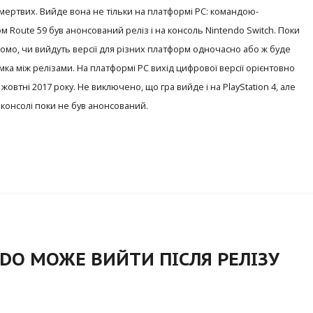
і мертвих. Вийде вона не тільки на платформі PC: командою-
 Route 59 був анонсований реліз і на консоль Nintendo Switch. Поки
омо, чи вийдуть версії для різних платформ одночасно або ж буде
мка між релізами. На платформі PC вихід цифрової версії орієнтовно
 жовтні 2017 року. Не виключено, що гра вийде і на PlayStation 4, але
й консолі поки не був анонсований.
NDO МОЖЕ ВИЙТИ ПІСЛЯ РЕЛІЗУ