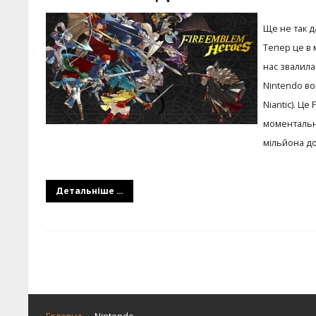
Ще не так д
Тепер це в 
нас звалила
Nintendo во
Niantic). Ц
моментально
мільйона до
Детальніше ...