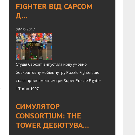
FIGHTER ВІД CAPCOM
Д…
08-10-2017
Студія Capcom випустила нову умовно
безкоштовну мобільну гру Puzzle Fighter, що
стала продовженням гри Super Puzzle Fighter
II Turbo 1997...
СИМУЛЯТОР
CONSORTIUM: THE
TOWER ДЕБЮТУВА…