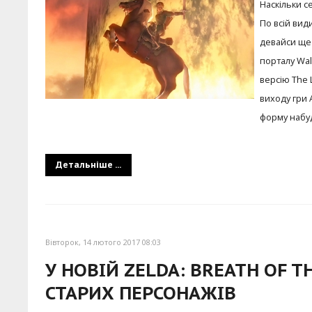
Наскільки с
По всій вид
девайси ще 
порталу Wall
версію The 
виходу гри 
форму набуд
Детальніше ...
Вівторок, 14 лютого 2017 08:03
У НОВІЙ ZELDA: BREATH OF 
СТАРИХ ПЕРСОНАЖІВ