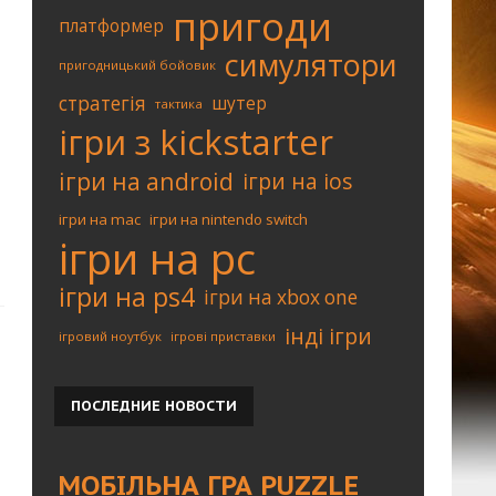
пригоди
платформер
симулятори
пригодницький бойовик
стратегія
шутер
тактика
ігри з kickstarter
ігри на android
ігри на ios
ігри на mac
ігри на nintendo switch
ігри на pc
ігри на ps4
ігри на xbox one
інді ігри
ігровий ноутбук
ігрові приставки
ПОСЛЕДНИЕ
НОВОСТИ
МОБІЛЬНА ГРА PUZZLE