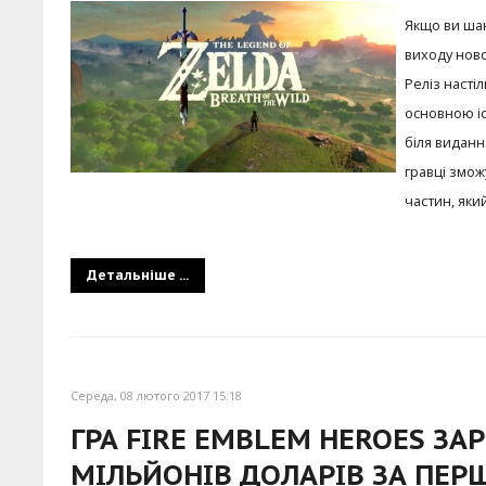
Якщо ви шан
виходу нової
Реліз насті
основною іс
біля видан
гравці змож
частин, яки
Детальніше ...
Середа, 08 лютого 2017 15:18
ГРА FIRE EMBLEM HEROES ЗА
МІЛЬЙОНІВ ДОЛАРІВ ЗА ПЕР