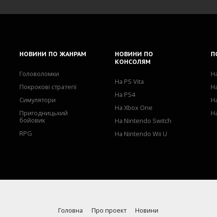
НОВИНИ
ПО ЖАНРАМ
НОВИНИ
ПО
П
КОНСОЛЯМ
Головоломки
Н
На PS Vita
Покрокові стратегії
Н
На PS4
Симулятори
Н
На Xbox One
Пригодницький
Н
бойовик
На Nintendo Switch
RPG
На Nintendo Wii U
Головна
Про проект
Новини