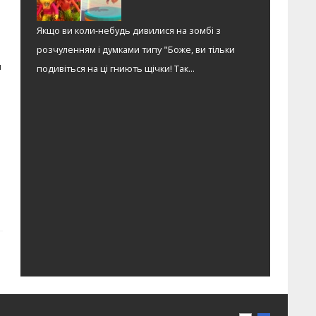
Якщо ви коли-небудь дивилися на зомбі з
розчуленням і думками типу "Боже, ви тільки
я
подивіться на ці гниють щічки! Так...