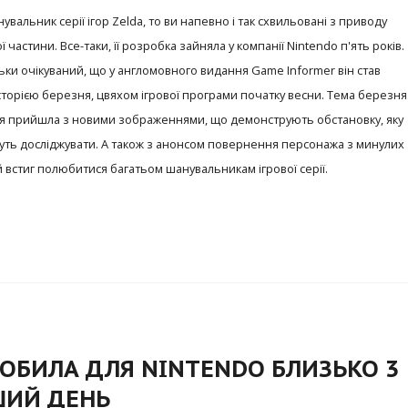
увальник серії ігор Zelda, то ви напевно і так схвильовані з приводу
 частини. Все-таки, її розробка зайняла у компанії Nintendo п'ять років.
льки очікуваний, що у англомовного видання Game Informer він став
торією березня, цвяхом ігрової програми початку весни. Тема березня
ня прийшла з новими зображеннями, що демонструють обстановку, яку
уть досліджувати. А також з анонсом повернення персонажа з минулих
й встиг полюбитися багатьом шанувальникам ігрової серії.
РОБИЛА ДЛЯ NINTENDO БЛИЗЬКО 3
ШИЙ ДЕНЬ