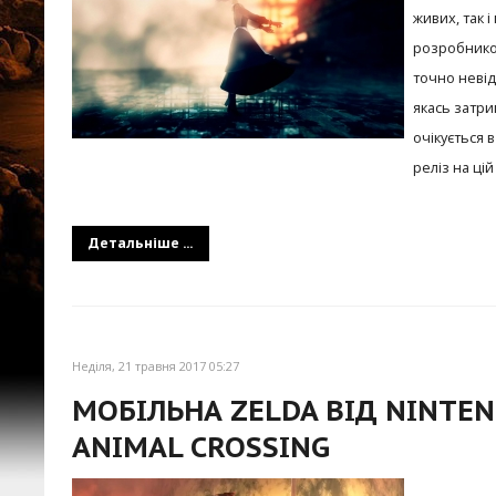
живих, так 
розробником
точно невід
якась затри
очікується в
реліз на ці
Детальніше ...
Неділя, 21 травня 2017 05:27
МОБІЛЬНА ZELDA ВІД NINTE
ANIMAL CROSSING