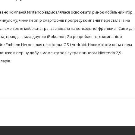
авно компанія Nintendo відмовлялася освоювати ринок мобільних ігор.
минулому, чинити опір смартфонів прогресу компанія перестала, а на
ся вже третя мобільна гра, заснована на консольної франшизі. Саме дл
на, правда, стала другою (Pokemon Go розробляється компанією
е Fire Emblem Heroes для платформ iOS і Android. Новим хітом вона стала
: вже в першу добу з моменту релізу гра принесла Nintendo 2,9
ларів.