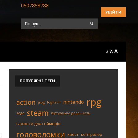
0507858788
УВІЙТИ
A
A
A
ПОПУЛЯРНІ
ТЕГИ
rpg
action
nintendo
jrpg
logitech
steam
sega
віртуальна реальність
гаджети для геймерів
головоломки
квест
контролер
к