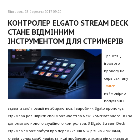
Вівторок, 28 березня 2017 09:20
КОНТРОЛЕР ELGATO STREAM DECK
СТАНЕ ВІДМІННИМ
ІНСТРУМЕНТОМ ДЛЯ СТРИМЕРІВ
Трансляції
ігрового
процесу на
сервісах типу
Twitch
неймовірно
популярні і
здавати свої позиції не збираються. І виробник Elgato пропонує
стримера розширити свої можливості за межі комп'ютерного ПО за
допомогою нового студійного контролера. З Elgato Stream Deck
стример зможе забути про перемикання між різними вікнами,
клавіатурних комбінаціях та інші проблеми, з якими він стикається