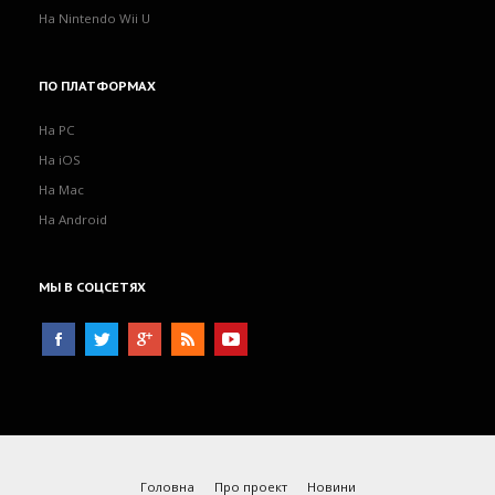
На Nintendo Wii U
ПО
ПЛАТФОРМАХ
На PC
На iOS
На Mac
На Android
МЫ
В СОЦСЕТЯХ
Головна
Про проект
Новини