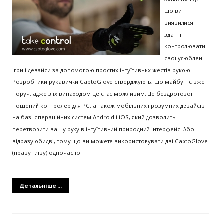
що ви
виявилися
здатні
контролювати
свої улюблені
ігри і девайси за допомогою простих інтуїтивних жестів рукою.
Розробники рукавички CaptoGlove стверджують, що майбутнє вже
поруч, адже з їх винаходом це стає можливим. Це бездротової
ношений контролер для PC, а також мобільних і розумних девайсів
на базі операційних систем Android і iOS, який дозволить
перетворити вашу руку в інтуїтивний природний інтерфейс. Або
відразу обидві, тому що ви можете використовувати дві CaptoGlove
(праву і ліву) одночасно.
Детальніше ...