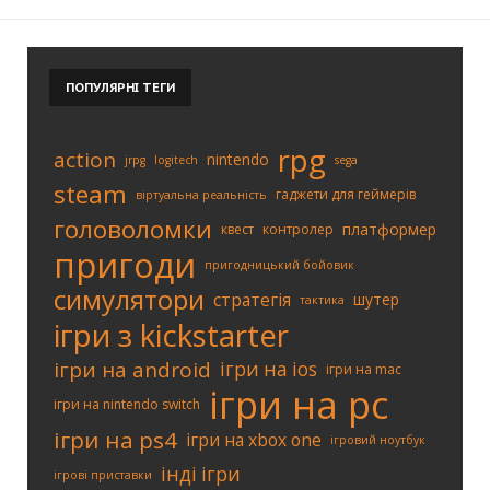
ПОПУЛЯРНІ
ТЕГИ
rpg
action
nintendo
jrpg
logitech
sega
steam
гаджети для геймерів
віртуальна реальність
головоломки
платформер
квест
контролер
пригоди
пригодницький бойовик
симулятори
стратегія
шутер
тактика
ігри з kickstarter
ігри на android
ігри на ios
ігри на mac
ігри на pc
ігри на nintendo switch
ігри на ps4
ігри на xbox one
ігровий ноутбук
інді ігри
ігрові приставки