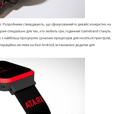
r. Розробники стверджують, що сфокусований їх девайс конкретно на
ібрані спеціально для тих, хто любить гри, годинник Gameband стануть
з найбільш просунутих сучасних процесорів для носяться пристроїв,
пераційна система на базі Android, встановлені додатки для