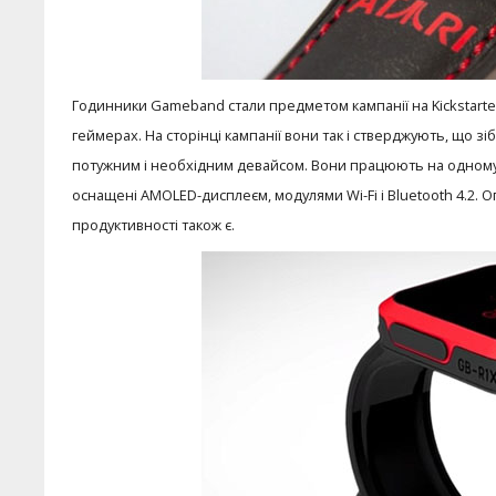
Годинники Gameband стали предметом кампанії на Kickstarte
геймерах. На сторінці кампанії вони так і стверджують, що з
потужним і необхідним девайсом. Вони працюють на одному 
оснащені AMOLED-дисплеєм, модулями Wi-Fi і Bluetooth 4.2. О
продуктивності також є.