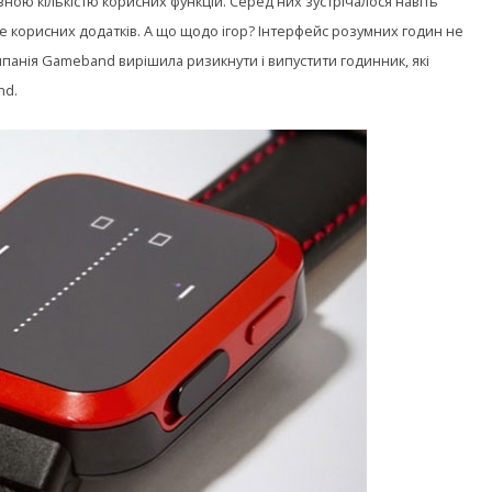
ною кількістю корисних функцій. Серед них зустрічалося навіть
ле корисних додатків. А що щодо ігор? Інтерфейс розумних годин не
омпанія Gameband вирішила ризикнути і випустити годинник, які
nd.