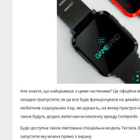
Але знаєте, що найцікавіше з цими частинами? Це офіційна моде
складно припустити, як це все буде функціонувати на девай
любителів олдскульних ігор, які шукають, на якому пристрої н
також будуть додані, включаючи класичну аркаду Centipede.
Буде доступна також лімітована спеціальна модель Terraria.
запустити яку можна прямо з екрану.