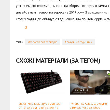
успішним, попереду ще місяць на збори. Вкластися в кампані
девайсів намічається на вересень 2017 року. З урахуванням то
крутих годин (які обійдуться дешевше, ніж понтові Apple Watc
0
теги
гаджети для геймерів
розумний годинник
СХОЖІ МАТЕРІАЛИ (ЗА ТЕГОМ)
Механічна клавіатура Logitech
Рукавичка CaptoGlove для
G413 вже відправляється на
віртуальної реальності