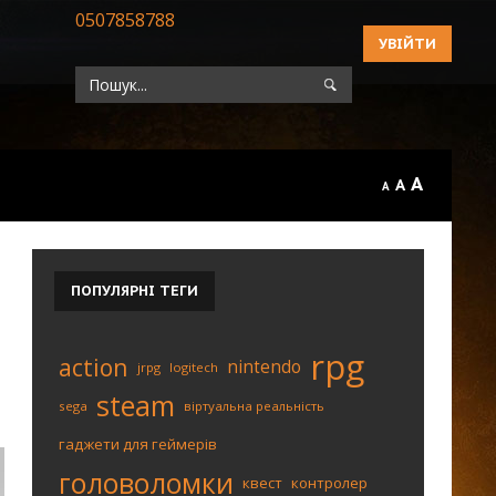
0507858788
УВІЙТИ
A
A
A
ПОПУЛЯРНІ
ТЕГИ
rpg
action
nintendo
jrpg
logitech
steam
sega
віртуальна реальність
гаджети для геймерів
головоломки
квест
контролер