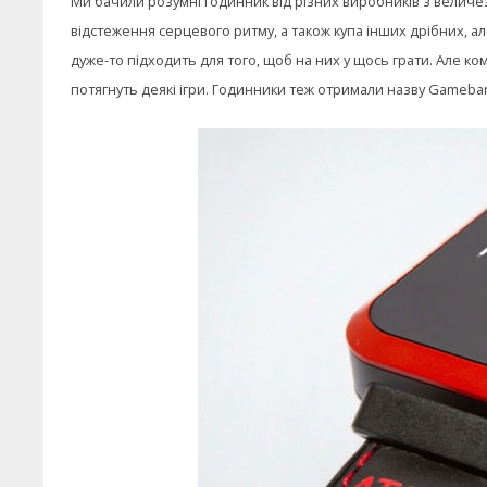
Ми бачили розумні годинник від різних виробників з величез
відстеження серцевого ритму, а також купа інших дрібних, а
дуже-то підходить для того, щоб на них у щось грати. Але к
потягнуть деякі ігри. Годинники теж отримали назву Gameba