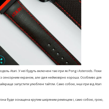
ль Atari. У неї будуть включені такі ігри як Pong і Asteroids. Поки
сі з сенсорним екраном, але ідея неймовірно хороша. Особливо для
айкраще запустити улюблені тайтли. Само собою, інші ігри від Atari
 Вона буде оснащена крутим шкіряним ремінцем і, само собою, грою,