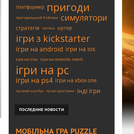
пригоди
платформер
симулятори
пригодницький бойовик
стратегія
шутер
тактика
ігри з kickstarter
ігри на android
ігри на ios
ігри на mac
ігри на nintendo switch
ігри на pc
ігри на ps4
ігри на xbox one
інді ігри
ігровий ноутбук
ігрові приставки
ПОСЛЕДНИЕ
НОВОСТИ
МОБІЛЬНА ГРА PUZZLE