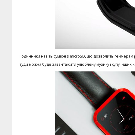
Годинники навіть сумісні з microSD, що дозволить геймерам
туди можна буде завантажити улюблену музику і купу інших к