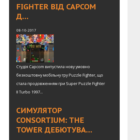
FIGHTER ВІД CAPCOM
Д…
08-10-2017
Студія Capcom випустила нову умовно
безкоштовну мобільну гру Puzzle Fighter, що
стала продовженням гри Super Puzzle Fighter
II Turbo 1997...
СИМУЛЯТОР
CONSORTIUM: THE
TOWER ДЕБЮТУВА…