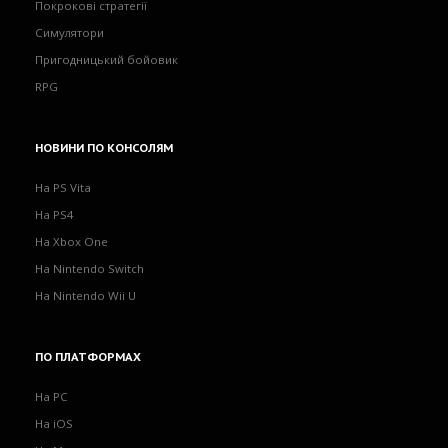
Покрокові стратегії
Симулятори
Пригодницький бойовик
RPG
НОВИНИ
ПО КОНСОЛЯМ
На PS Vita
На PS4
На Xbox One
На Nintendo Switch
На Nintendo Wii U
ПО
ПЛАТФОРМАХ
На PC
На iOS