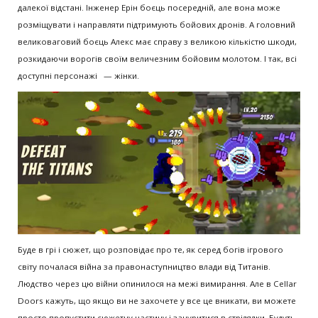
далекої відстані. Інженер Ерін боєць посередній, але вона може
розміщувати і направляти підтримують бойових дронів. А головний
великоваговий боєць Алекс має справу з великою кількістю шкоди,
розкидаючи ворогів своїм величезним бойовим молотом. І так, всі
доступні персонажі — жінки.
Буде в грі і сюжет, що розповідає про те, як серед богів ігрового
світу почалася війна за правонаступництво влади від Титанів.
Людство через цю війни опинилося на межі вимирання. Але в Cellar
Doors кажуть, що якщо ви не захочете у все це вникати, ви можете
просто пропустити сюжетну частину і зануритися в стрілялки. Будуть