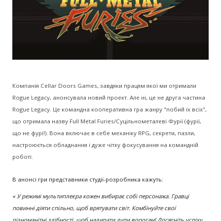
Компанія Cellar Doors Games, завдяки працям якої ми отримали
Rogue Legacy, анонсувала новий проект. Але ні, це не друга частина
Rogue Legacy. Це командна кооперативна гра жанру "побий їх всіх",
що отримала назву Full Metal Furies/Суцільнометалеві Фурії (фурії,
що не фурі!). Вона включає в себе механіку RPG, секрети, пазли,
настроюється обладнання і дуже чітку фокусування на командній
роботі.
В анонсі гри представники студії-розробника кажуть:
« У режимі мультиплеєра кожен вибирає собі персонажа. Гравці
повинні діяти спільно, щоб врятувати світ. Комбінуйте свої
різноманітні здібності, щоб надирати дупи ворогам! Досягніть успіху