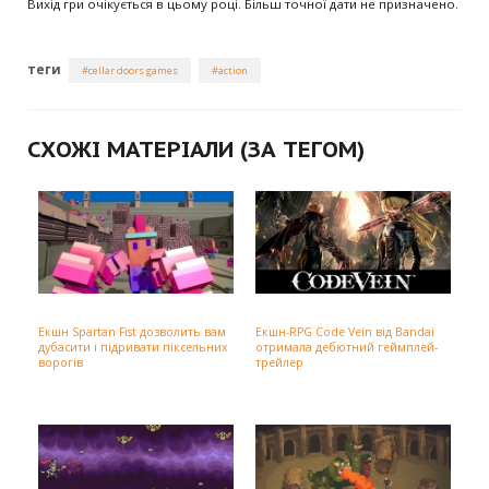
Вихід гри очікується в цьому році. Більш точної дати не призначено.
теги
cellar doors games
action
СХОЖІ МАТЕРІАЛИ (ЗА ТЕГОМ)
Екшн Spartan Fist дозволить вам
Екшн-RPG Code Vein від Bandai
дубасити і підривати піксельних
отримала дебютний геймплей-
ворогів
трейлер