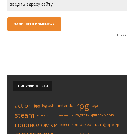
вгору
ПОПУЛЯРНІ
ТЕГИ
rpg
action
nintendo
jrpg
logitech
sega
steam
гаджети для геймерів
віртуальна реальність
головоломки
платформер
квест
контролер