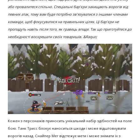
або провалитеся спільно. Спеціальні бар'єри захищають ворогів від
певних атак, тому вам буде потрібно зв'язуватися з іншими членами
команди, щоб фокусуватися на правильних цілях. Ці бар'єри не
пропадуть навіть після того, як гравець впаде. Так що приготуйтеся до
необхідності воскрешати своїх товаришів. &Raquo;
Кожен з персонажів приносить унікальний набір здібностей на поле
бою. Танк Трисс блокує наноситься шкоди і може відштовхувати
ворогів назад. Снайпер Мег відстежує мети і може знімати їх з