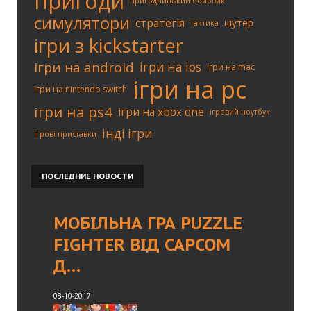
пригоди
пригодницький бойовик
симулятори
стратегія
шутер
тактика
ігри з kickstarter
ігри на android
ігри на ios
ігри на mac
ігри на pc
ігри на nintendo switch
ігри на ps4
ігри на xbox one
ігровий ноутбук
інді ігри
ігрові приставки
ПОСЛЕДНИЕ
НОВОСТИ
МОБІЛЬНА ГРА PUZZLE
FIGHTER ВІД CAPCOM
Д…
08-10-2017