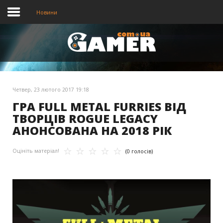
Новини
Головна
Новини
Четвер, 23 лютого 2017 19:18
Відео
ГРА FULL METAL FURRIES ВІД
ТВОРЦІВ ROGUE LEGACY
АНОНСОВАНА НА 2018 РІК
Оцініть матеріал!
(0 голосів)