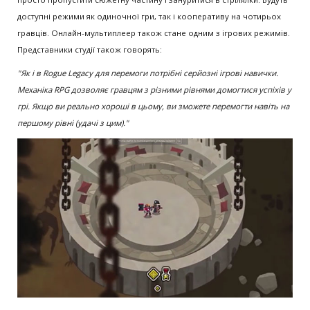
доступні режими як одиночної гри, так і кооперативу на чотирьох
гравців. Онлайн-мультиплеер також стане одним з ігрових режимів.
Представники студії також говорять:
"Як і в Rogue Legacy для перемоги потрібні серйозні ігрові навички.
Механіка RPG дозволяє гравцям з різними рівнями домогтися успіхів у
грі. Якщо ви реально хороші в цьому, ви зможете перемогти навіть на
першому рівні (удачі з цим)."