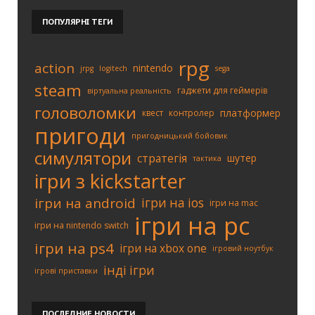
ПОПУЛЯРНІ
ТЕГИ
rpg
action
nintendo
jrpg
logitech
sega
steam
гаджети для геймерів
віртуальна реальність
головоломки
платформер
квест
контролер
пригоди
пригодницький бойовик
симулятори
стратегія
шутер
тактика
ігри з kickstarter
ігри на android
ігри на ios
ігри на mac
ігри на pc
ігри на nintendo switch
ігри на ps4
ігри на xbox one
ігровий ноутбук
інді ігри
ігрові приставки
ПОСЛЕДНИЕ
НОВОСТИ