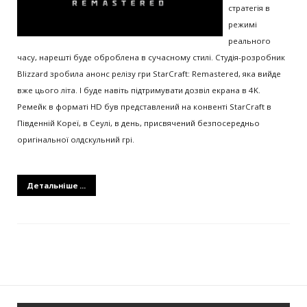
стратегія в
режимі
реального
часу, нарешті буде оброблена в сучасному стилі. Студія-розробник
Blizzard зробила анонс релізу гри StarCraft: Remastered, яка вийде
вже цього літа. І буде навіть підтримувати дозвіл екрана в 4K.
Ремейк в форматі HD був представлений на конвенті StarCraft в
Південній Кореї, в Сеулі, в день, присвячений безпосередньо
оригінальної олдскульний грі.
Детальніше ...