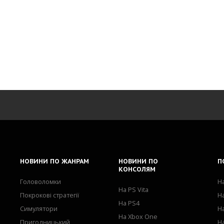
НОВИНИ
ПО ЖАНРАМ
НОВИНИ
ПО
П
КОНСОЛЯМ
Головоломки
Н
На PS Vita
Покрокові стратегії
Н
На PS4
Симулятори
Н
На Xbox One
Пригодницький
Н