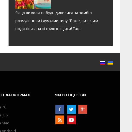
Якщо ви коли-небудь дивилися на зомбі з
розчуленням і думками типу "Боже, ви тільки
подивіться на ці гниють щічки! Так...
О
ПЛАТФОРМАХ
МЫ
В СОЦСЕТЯХ
а PC
а iOS
а Mac
а Android