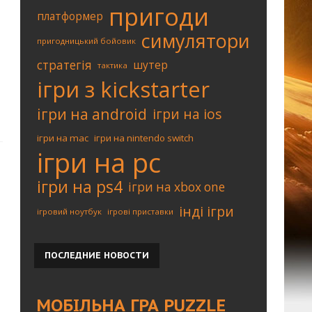
пригоди
платформер
симулятори
пригодницький бойовик
стратегія
шутер
тактика
ігри з kickstarter
ігри на android
ігри на ios
ігри на mac
ігри на nintendo switch
ігри на pc
ігри на ps4
ігри на xbox one
інді ігри
ігровий ноутбук
ігрові приставки
ПОСЛЕДНИЕ
НОВОСТИ
МОБІЛЬНА ГРА PUZZLE