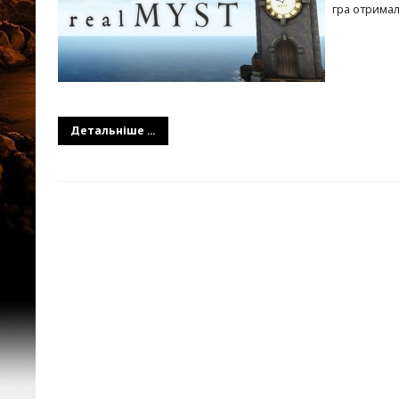
гра отримал
Детальніше ...