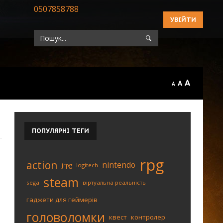
0507858788
УВІЙТИ
A
A
A
ПОПУЛЯРНІ
ТЕГИ
rpg
action
nintendo
jrpg
logitech
steam
sega
віртуальна реальність
гаджети для геймерів
головоломки
квест
контролер