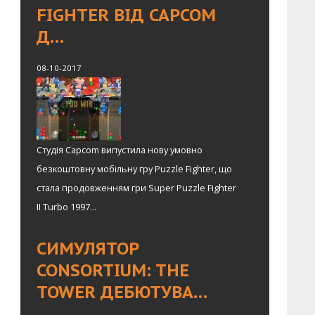
FIGHTER ВІД CAPCOM
Д…
08-10-2017
Студія Capcom випустила нову умовно
безкоштовну мобільну гру Puzzle Fighter, що
стала продовженням гри Super Puzzle Fighter
II Turbo 1997...
СИМУЛЯТОР
CONSORTIUM: THE
TOWER ДЕБЮТУВА…