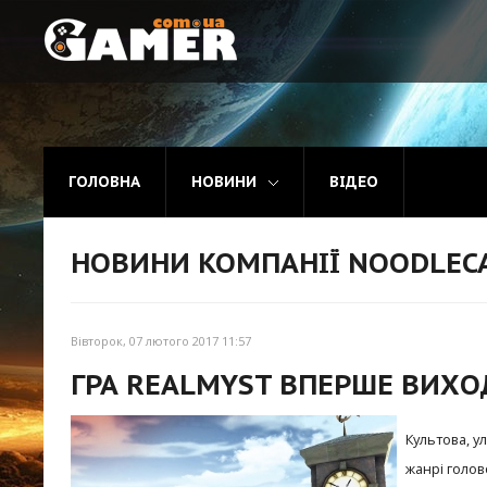
Головна
Новини
ГОЛОВНА
НОВИНИ
ВІДЕО
Відео
НОВИНИ КОМПАНІЇ NOODLEC
Вівторок, 07 лютого 2017 11:57
ГРА REALMYST ВПЕРШЕ ВИХО
Культова, у
жанрі голов