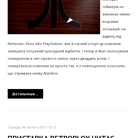
геймерів не
викликає ніяких
яскравих
асоціацій, на
відміну від
Nintendo, Xbox або PlayStation. Але в ігровій історії ця компанія
залишила потужний культурний відбиток. І тепер в Atari анонсували
повернення в світ ігрового заліза через двадцять років. І
повертається компанія не просто так, а з повноцінною консоллю,
що отримала назву Ataribox.
Детальніше ...
Середа, 08 лютого 2017 15:13