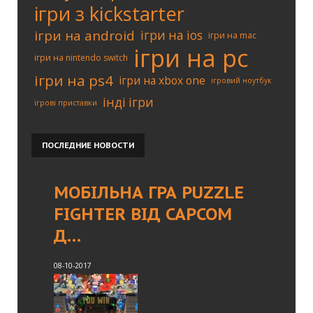
ігри з kickstarter
ігри на android
ігри на ios
ігри на mac
ігри на pc
ігри на nintendo switch
ігри на ps4
ігри на xbox one
ігровий ноутбук
інді ігри
ігрові приставки
ПОСЛЕДНИЕ
НОВОСТИ
МОБІЛЬНА ГРА PUZZLE
FIGHTER ВІД CAPCOM
Д…
08-10-2017