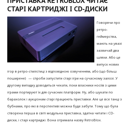
ПРИСТАВКА RETROBLOX ЧИТАЄ
СТАРІ КАРТРИДЖІ І CD-ДИСКИ
Говорячи про
ретро-
геймерства,
мають на увазі
зазвичай два
шляхи. Або це
випуск нових
ігор в ретро-стилістиці з відповідною озвученням, або (що більш
поширене) — спроби запустити старі ігри на сучасному залозі. У
другому випадку доводиться чекати, поки власники носіїв з цими
іграми портируют їх для сучасних платформ. Ну, або шукати по
барахолок і аукціонам старі працюють приставки. Але це все танці з
бубнами, про які в перспективі можна буде забути. Тому що була
створена перша в світі модульна приставка, здатна читати і CD-
диски, і старі картриджі. Вона отримала назву RetroBlox.