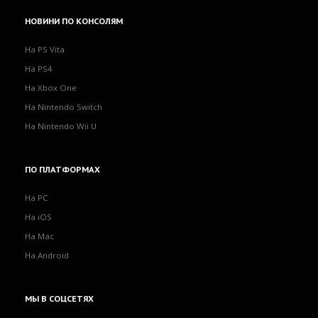
НОВИНИ
ПО КОНСОЛЯМ
На PS Vita
На PS4
На Xbox One
На Nintendo Switch
На Nintendo Wii U
ПО
ПЛАТФОРМАХ
На PC
На iOS
На Mac
На Android
МЫ
В СОЦСЕТЯХ