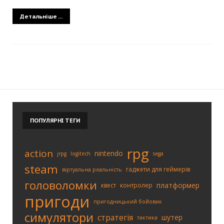
Детальніше ...
ПОПУЛЯРНІ
ТЕГИ
rpg
action
nintendo
jrpg
logitech
sega
steam
гаджети для геймерів
віртуальна реальність
головоломки
платформер
квест
контролер
пригоди
пригодницький бойовик
симулятори
стратегія
шутер
тактика