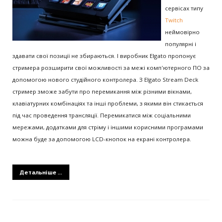
сервісах типу
Twitch
неймовірно
популярні і
здавати свої позиції не збираються. І виробник Elgato пропонує
стримера розширити свої можливості за межі комп'ютерного ПО за
допомогою нового студійного контролера. З Elgato Stream Deck
стример зможе забути про перемикання між різними вікнами,
клавіатурних комбінаціях та інші проблеми, з якими він стикається
під час проведення трансляції. Перемикатися між соціальними
мережами, додатками для стріму і іншими корисними програмами
можна буде за допомогою LCD-кнопок на екрані контролера.
Детальніше ...