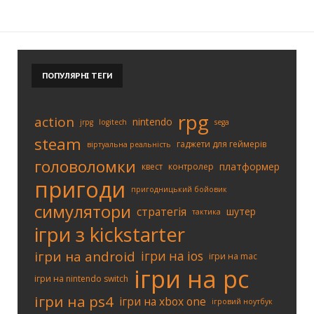
ПОПУЛЯРНІ
ТЕГИ
rpg
action
nintendo
jrpg
logitech
sega
steam
гаджети для геймерів
віртуальна реальність
головоломки
платформер
квест
контролер
пригоди
пригодницький бойовик
симулятори
стратегія
шутер
тактика
ігри з kickstarter
ігри на android
ігри на ios
ігри на mac
ігри на pc
ігри на nintendo switch
ігри на ps4
ігри на xbox one
ігровий ноутбук