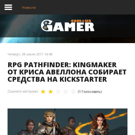
Новости
Главная
Новости
Четверг, 08 июня 2017 16:48
Видео
RPG PATHFINDER: KINGMAKER
ОТ КРИСА АВЕЛЛОНА СОБИРАЕТ
СРЕДСТВА НА KICKSTARTER
Оцените материал
(1 Голосовать)