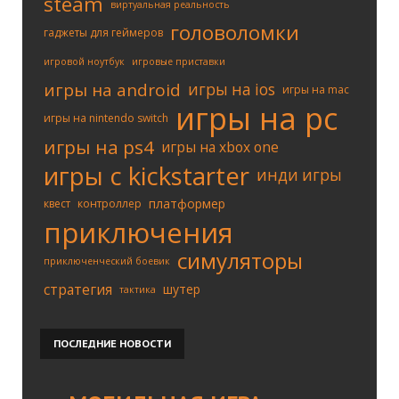
steam
виртуальная реальность
головоломки
гаджеты для геймеров
игровой ноутбук
игровые приставки
игры на android
игры на ios
игры на mac
игры на pc
игры на nintendo switch
игры на ps4
игры на xbox one
игры с kickstarter
инди игры
платформер
квест
контроллер
приключения
симуляторы
приключенческий боевик
стратегия
шутер
тактика
ПОСЛЕДНИЕ
НОВОСТИ