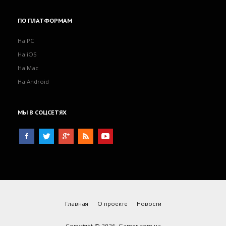
ПО
ПЛАТФОРМАМ
На PC
На iOS
На Mac
На Android
МЫ
В СОЦСЕТЯХ
Главная
О проекте
Новости
Copyright © 2026. Gamer.com.ua