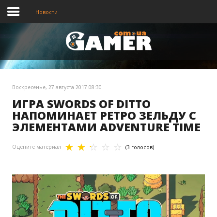
Новости
Главная
Новости
Воскресенье, 27 августа 2017 08:30
Видео
ИГРА SWORDS OF DITTO
НАПОМИНАЕТ РЕТРО ЗЕЛЬДУ С
ЭЛЕМЕНТАМИ ADVENTURE TIME
Оцените материал
(3 голосов)