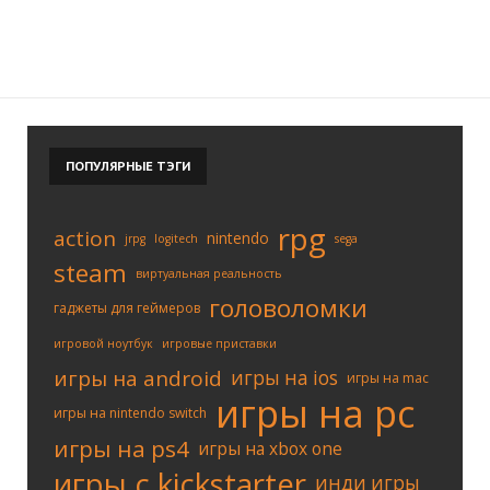
ПОПУЛЯРНЫЕ
ТЭГИ
rpg
action
nintendo
jrpg
logitech
sega
steam
виртуальная реальность
головоломки
гаджеты для геймеров
игровой ноутбук
игровые приставки
игры на android
игры на ios
игры на mac
игры на pc
игры на nintendo switch
игры на ps4
игры на xbox one
игры с kickstarter
инди игры