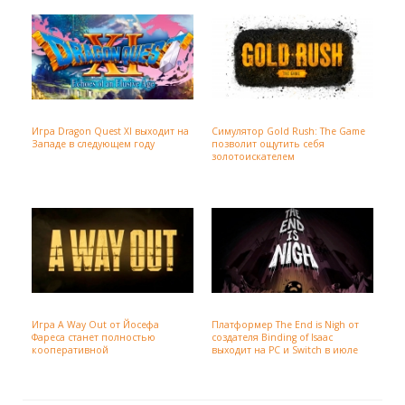
Игра Dragon Quest XI выходит на
Симулятор Gold Rush: The Game
Западе в следующем году
позволит ощутить себя
золотоискателем
Игра A Way Out от Йосефа
Платформер The End is Nigh от
Фареса станет полностью
создателя Binding of Isaac
кооперативной
выходит на PC и Switch в июле