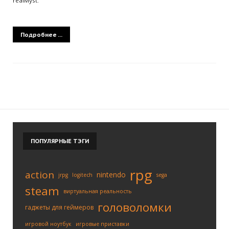
realMyst.
Подробнее ...
ПОПУЛЯРНЫЕ
ТЭГИ
rpg
action
nintendo
jrpg
logitech
sega
steam
виртуальная реальность
головоломки
гаджеты для геймеров
игровой ноутбук
игровые приставки