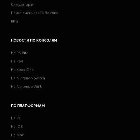
Симуляторы
Приключенческий боевик
RPG
НОВОСТИ
ПО КОНСОЛЯМ
На PS Vita
На PS4
На Xbox One
На Nintendo Switch
На Nintendo Wii U
ПО
ПЛАТФОРМАМ
На PC
На iOS
На Mac