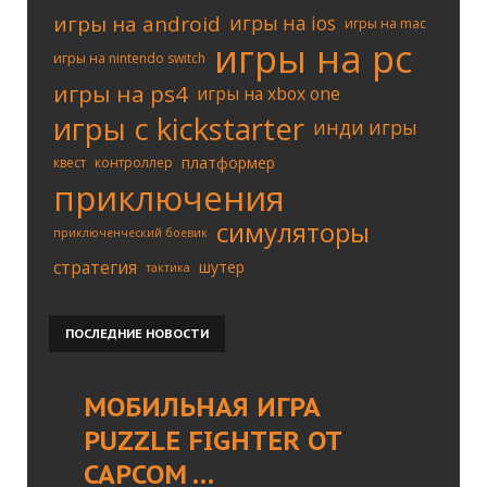
игры на android
игры на ios
игры на mac
игры на pc
игры на nintendo switch
игры на ps4
игры на xbox one
игры с kickstarter
инди игры
платформер
квест
контроллер
приключения
симуляторы
приключенческий боевик
стратегия
шутер
тактика
ПОСЛЕДНИЕ
НОВОСТИ
МОБИЛЬНАЯ ИГРА
PUZZLE FIGHTER ОТ
CAPCOM …