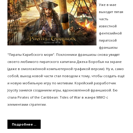
Уже в мае
выходит пятая
часть
известной
фентезийной
пиратской
франшизы
"Пираты Карибского моря". Поклонники франшизы снова увидят
своего любимого пиратского капитана Джека Воробья на экране
(даже в омоложённой компьютерной графикой версии). Ну и, само
собой, выход новой части стал поводом к тому, чтобы создать ещё
и новую мобильную игру по мотивам. Корейский разработчик
Joycity занялся созданием игры, вдохновлённой франшизой. Ею
стала Pirates of the Caribbean: Tides of War в жанре MMO с
элементами стратегии.
Подробнее ...