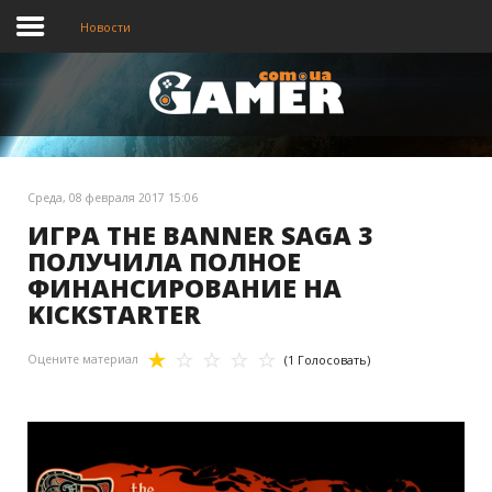
Новости
Главная
Новости
Среда, 08 февраля 2017 15:06
Видео
ИГРА THE BANNER SAGA 3
ПОЛУЧИЛА ПОЛНОЕ
ФИНАНСИРОВАНИЕ НА
KICKSTARTER
Оцените материал
(1 Голосовать)