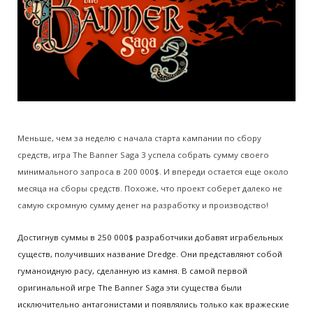
Меньше, чем за неделю с начала старта кампании по сбору
средств, игра The Banner Saga 3 успела собрать сумму своего
минимального запроса в 200 000$. И впереди остается еще около
месяца на сборы средств. Похоже, что проект соберет далеко не
самую скромную сумму денег на разработку и производство!
Достигнув суммы в 250 000$ разработчики добавят играбельных
существ, получивших название Dredge. Они представляют собой
гуманоидную расу, сделанную из камня. В самой первой
оригинальной игре The Banner Saga эти существа были
исключительно антагонистами и появлялись только как вражеские