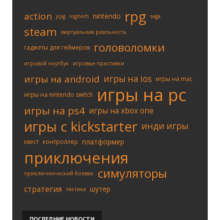
rpg
action
nintendo
jrpg
logitech
sega
steam
виртуальная реальность
головоломки
гаджеты для геймеров
игровой ноутбук
игровые приставки
игры на android
игры на ios
игры на mac
игры на pc
игры на nintendo switch
игры на ps4
игры на xbox one
игры с kickstarter
инди игры
платформер
квест
контроллер
приключения
симуляторы
приключенческий боевик
стратегия
шутер
тактика
ПОСЛЕДНИЕ
НОВОСТИ