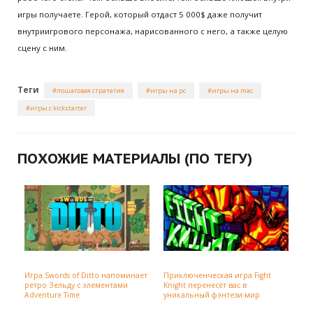
игры получаете. Герой, который отдаст 5 000$ даже получит
внутриигрового персонажа, нарисованного с него, а также целую
сцену с ним.
Теги
пошаговая стратегия
игры на pc
игры на mac
игры с kickstarter
ПОХОЖИЕ МАТЕРИАЛЫ (ПО ТЕГУ)
Игра Swords of Ditto напоминает
Приключенческая игра Fight
ретро Зельду с элементами
Knight перенесёт вас в
Adventure Time
уникальный фэнтези-мир