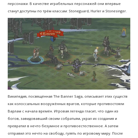
персонажи. В качестве играбельных персонажей они впервые
станут доступны по трём классам: Stoneguard, Hurler и Stonesinger.
Википедия, посвящённая The Banner Saga, описывает этих существ
как колоссальных вооружённых врагов, которые противостояли
Варлам с начала времён. Игровая легенда гласит, что один из
богов, завидовавший своим собратьям, украл их создания и
превратил в нечто безумное и противоестественное. А затем
отправил это нечто на свободу, гулять по игровому миру. После