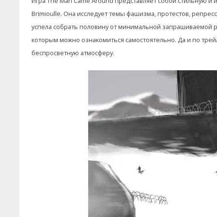
Игра The Man Came Around представляет собой стильную и
Brimioulle. Она исследует темы фашизма, протестов, репресс
успела собрать половину от минимальной запрашиваемой ра
которым можно ознакомиться самостоятельно. Да и по трейле
беспросветную атмосферу.