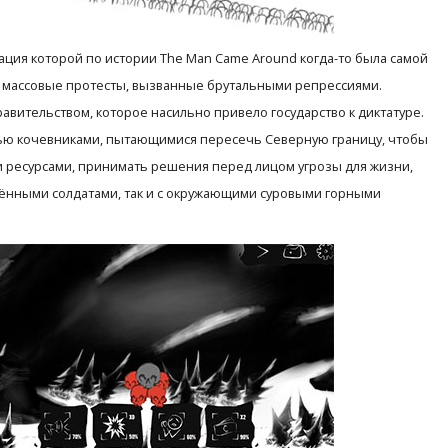
ация которой по истории The Man Came Around когда-то была самой
т массовые протесты, вызванные брутальными репрессиями.
авительством, которое насильно привело государство к диктатуре.
ятью кочевниками, пытающимися пересечь Северную границу, чтобы
и ресурсами, принимать решения перед лицом угрозы для жизни,
жёнными солдатами, так и с окружающими суровыми горными