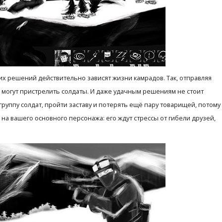
ших решений действительно зависят жизни камрадов. Так, отправляя
о могут пристрелить солдаты. И даже удачным решениям не стоит
руппу солдат, пройти заставу и потерять ещё пару товарищей, потому
 на вашего основного персонажа: его ждут стрессы от гибели друзей,