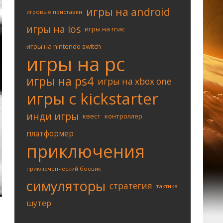
игры на android
игровые приставки
игры на ios
игры на mac
игры на nintendo switch
игры на pc
игры на ps4
игры на xbox one
игры с kickstarter
инди игры
квест
контроллер
платформер
приключения
приключенческий боевик
симуляторы
стратегия
тактика
шутер