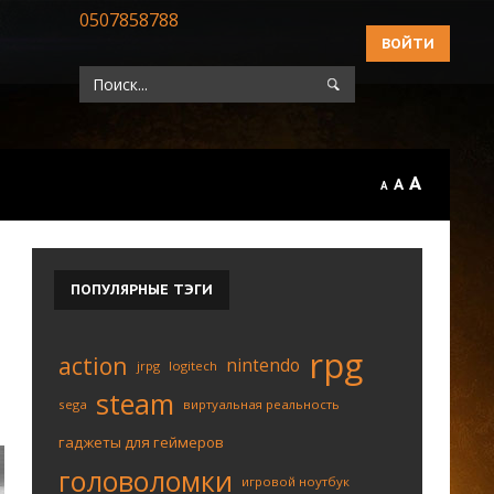
0507858788
ВОЙТИ
A
A
A
ПОПУЛЯРНЫЕ
ТЭГИ
rpg
action
nintendo
jrpg
logitech
steam
sega
виртуальная реальность
гаджеты для геймеров
головоломки
игровой ноутбук