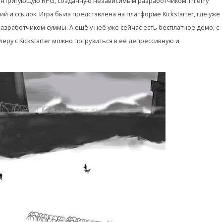
 интригующую RPG, созданную независимым разработчиком Thierry
ий и ссылок. Игра была представлена на платформе Kickstarter, где уже
зработчиком суммы. А ещё у неё уже сейчас есть бесплатное демо, с
ру с Kickstarter можно погрузиться в её депрессивную и