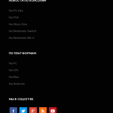
НОВОСТИ
ПО КОНСОЛЯМ
На PS Vita
На PS4
На Xbox One
На Nintendo Switch
На Nintendo Wii U
ПО
ПЛАТФОРМАМ
На PC
На iOS
На Mac
На Android
МЫ
В СОЦСЕТЯХ