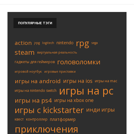
ПОПУЛЯРНЫЕ
ТЭГИ
rpg
action
nintendo
jrpg
logitech
sega
steam
виртуальная реальность
головоломки
гаджеты для геймеров
игровой ноутбук
игровые приставки
игры на android
игры на ios
игры на mac
игры на pc
игры на nintendo switch
игры на ps4
игры на xbox one
игры с kickstarter
инди игры
платформер
квест
контроллер
приключения