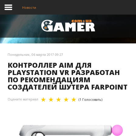
Новости
Главная
Новости
Понедельник, 06 марта 2017 09:27
Видео
КОНТРОЛЛЕР AIM ДЛЯ
PLAYSTATION VR РАЗРАБОТАН
ПО РЕКОМЕНДАЦИЯМ
СОЗДАТЕЛЕЙ ШУТЕРА FARPOINT
Оцените материал
(1 Голосовать)