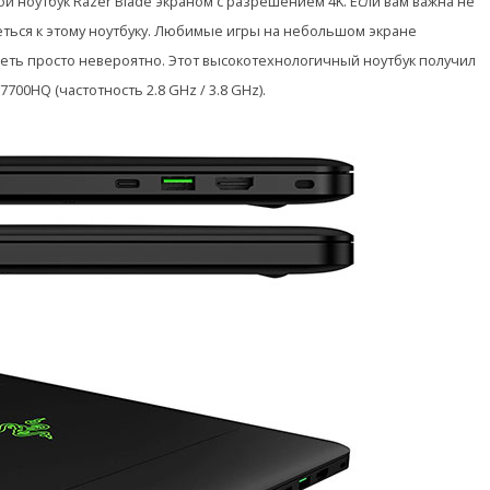
й ноутбук Razer Blade экраном с разрешением 4K. Если вам важна не
еться к этому ноутбуку. Любимые игры на небольшом экране
еть просто невероятно. Этот высокотехнологичный ноутбук получил
700HQ (частотность 2.8 GHz / 3.8 GHz).