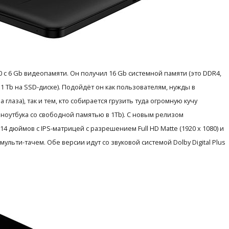
 с 6 Gb видеопамяти. Он получил 16 Gb системной памяти (это DDR4,
1 Tb на SSD-диске). Подойдёт он как пользователям, нужды в
лаза), так и тем, кто собирается грузить туда огромную кучу
ноутбука со свободной памятью в 1Tb). С новым релизом
 дюймов с IPS-матрицей с разрешением Full HD Matte (1920 x 1080) и
ульти-тачем. Обе версии идут со звуковой системой Dolby Digital Plus