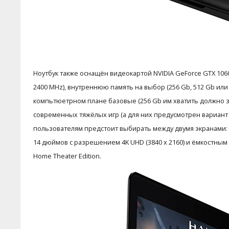
Ноутбук также оснащён видеокартой NVIDIA GeForce GTX 1060
2400 MHz), внутреннюю память на выбор (256 Gb, 512 Gb или 
компьтюетрном плане базовые (256 Gb им хватить должно за г
современных тяжёлых игр (а для них предусмотрен вариант 
пользователям предстоит выбирать между двумя экранами: 14
14 дюймов с разрешением 4K UHD (3840 x 2160) и ёмкостным м
Home Theater Edition.