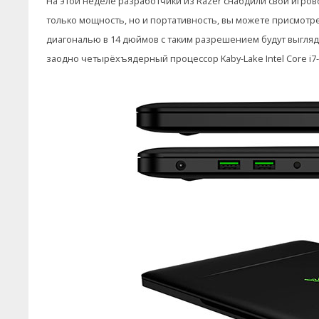
На этой неделе разработчики из Razer снабдили свой игрово
только мощность, но и портативность, вы можете присмотр
диагональю в 14 дюймов с таким разрешением будут выгляд
заодно четырёхъядерный процессор Kaby-Lake Intel Core i7-7