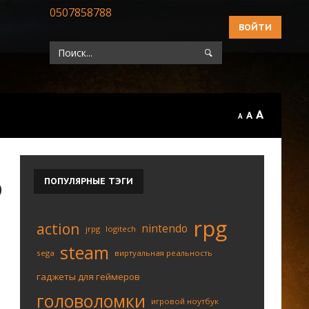
0507858788
ВОЙТИ
A
A
A
ПОПУЛЯРНЫЕ
ТЭГИ
Ю
rpg
action
nintendo
jrpg
logitech
steam
sega
виртуальная реальность
гаджеты для геймеров
головоломки
игровой ноутбук