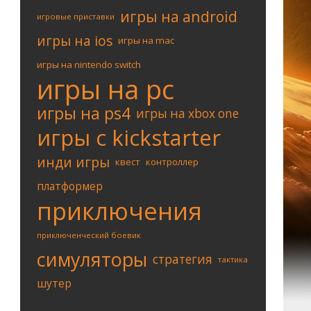
игры на android
игровые приставки
игры на ios
игры на mac
игры на nintendo switch
игры на pc
игры на ps4
игры на xbox one
игры с kickstarter
инди игры
квест
контроллер
платформер
приключения
приключенческий боевик
симуляторы
стратегия
тактика
шутер