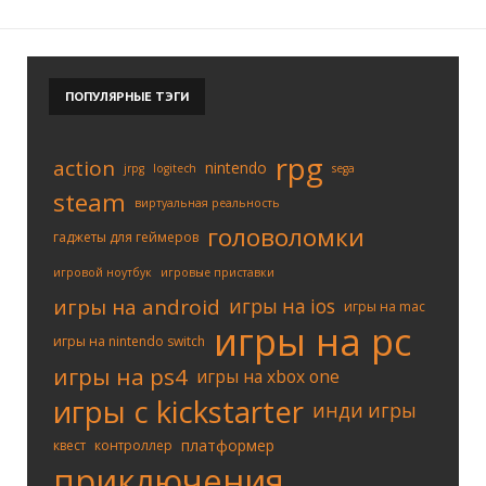
ПОПУЛЯРНЫЕ
ТЭГИ
rpg
action
nintendo
jrpg
logitech
sega
steam
виртуальная реальность
головоломки
гаджеты для геймеров
игровой ноутбук
игровые приставки
игры на android
игры на ios
игры на mac
игры на pc
игры на nintendo switch
игры на ps4
игры на xbox one
игры с kickstarter
инди игры
платформер
квест
контроллер
приключения