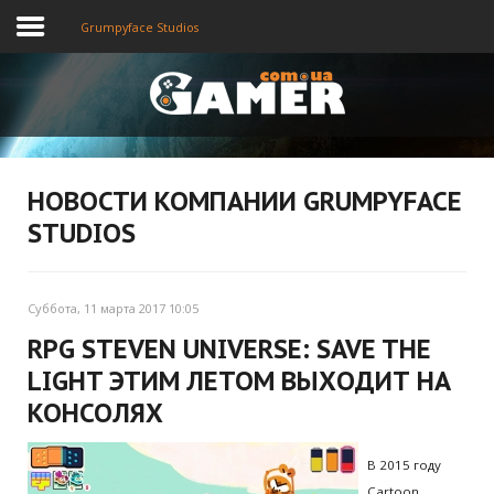
Grumpyface Studios
Главная
Новости
НОВОСТИ КОМПАНИИ GRUMPYFACE
STUDIOS
Видео
Суббота, 11 марта 2017 10:05
RPG STEVEN UNIVERSE: SAVE THE
LIGHT ЭТИМ ЛЕТОМ ВЫХОДИТ НА
КОНСОЛЯХ
В 2015 году
Cartoon