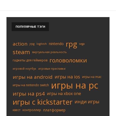
ПОПУЛЯРНЫЕ
ТЭГИ
rpg
action
nintendo
jrpg
logitech
sega
steam
виртуальная реальность
головоломки
гаджеты для геймеров
игровой ноутбук
игровые приставки
игры на android
игры на ios
игры на mac
игры на pc
игры на nintendo switch
игры на ps4
игры на xbox one
игры с kickstarter
инди игры
платформер
квест
контроллер